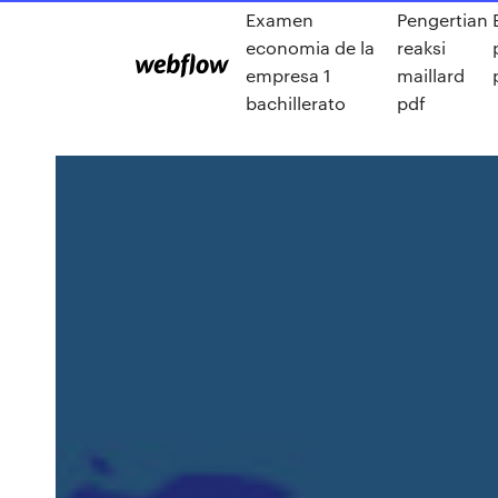
Examen
Pengertian
economia de la
reaksi
empresa 1
maillard
bachillerato
pdf