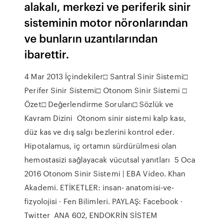
alakalı, merkezi ve periferik sinir
sisteminin motor nöronlarından
ve bunların uzantılarından
ibarettir.
4 Mar 2013 İçindekiler□ Santral Sinir Sistemi□
Perifer Sinir Sistemi□ Otonom Sinir Sistemi □
Özet□ Değerlendirme Soruları□ Sözlük ve
Kavram Dizini Otonom sinir sistemi kalp kası,
düz kas ve dış salgı bezlerini kontrol eder.
Hipotalamus, iç ortamın sürdürülmesi olan
hemostasizi sağlayacak vücutsal yanıtları 5 Oca
2016 Otonom Sinir Sistemi | EBA Video. Khan
Akademi. ETİKETLER: insan- anatomisi-ve-
fizyolojisi · Fen Bilimleri. PAYLAŞ: Facebook ·
Twitter ANA 602, ENDOKRİN SİSTEM