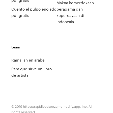
pdf gratis
Makna kemerdekaan
Cuento el pulpo enojado
beragama dan
pdf gratis
kepercayaan di
indonesia
Learn
Ramallah en arabe
Para que sirve un libro
de artista
© 2019 https://rapidloadseezqme.netlify.app, Inc. All
rights reserved.