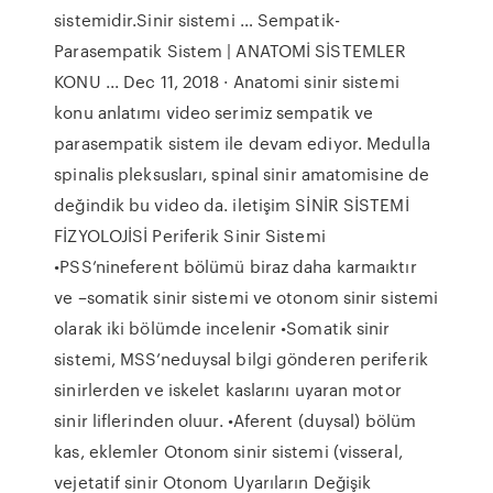
sistemidir.Sinir sistemi … Sempatik-
Parasempatik Sistem | ANATOMİ SİSTEMLER
KONU ... Dec 11, 2018 · Anatomi sinir sistemi
konu anlatımı video serimiz sempatik ve
parasempatik sistem ile devam ediyor. Medulla
spinalis pleksusları, spinal sinir amatomisine de
değindik bu video da. iletişim SİNİR SİSTEMİ
FİZYOLOJİSİ Periferik Sinir Sistemi
•PSS’nineferent bölümü biraz daha karmaıktır
ve –somatik sinir sistemi ve otonom sinir sistemi
olarak iki bölümde incelenir •Somatik sinir
sistemi, MSS’neduysal bilgi gönderen periferik
sinirlerden ve iskelet kaslarını uyaran motor
sinir liflerinden oluur. •Aferent (duysal) bölüm
kas, eklemler Otonom sinir sistemi (visseral,
vejetatif sinir Otonom Uyarıların Değişik