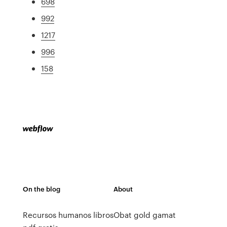
698
992
1217
996
158
On the blog
About
Recursos humanos libros
Obat gold gamat