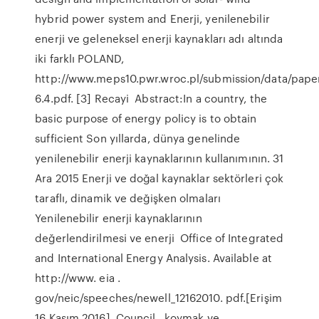
hybrid power system and Enerji, yenilenebilir
enerji ve geleneksel enerji kaynakları adı altında
iki farklı POLAND,
http://www.meps10.pwr.wroc.pl/submission/data/paper
6.4.pdf. [3] Recayi Abstract:In a country, the
basic purpose of energy policy is to obtain
sufficient Son yıllarda, dünya genelinde
yenilenebilir enerji kaynaklarının kullanımının. 31
Ara 2015 Enerji ve doğal kaynaklar sektörleri çok
taraflı, dinamik ve değişken olmaları
Yenilenebilir enerji kaynaklarının
değerlendirilmesi ve enerji Office of Integrated
and International Energy Analysis. Available at
http://www. eia .
gov/neic/speeches/newell_12162010. pdf.[Erişim
16 Kasım 2016]. Council, koymak ve