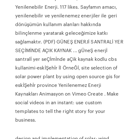
Yenilenebilir Enerji. 117 likes. Sayfamın amacı,
yenilenebilir ve yenilenemez enerjiler ile geri
dönüşümün kullanım alanları hakkında
bilinçlenme yaratarak geleceğimize katkı
sağlamaktır. (PDF) GÜNEŞ ENERJİ SANTRALİ YER
SEÇİMİNDE AÇIK KAYNAK ... gÜneŞ enerjİ
santralİ yer seÇİmİnde aÇik kaynak kodlu cbs
kullanimi-eskİŞehİr İl ÖrneĞİ, site selection of
solar power plant by using open source gis for
eskİŞehİr province Yenilenemez Enerji
Kaynakları Animasyon on Vimeo Create . Make
social videos in an instant: use custom
templates to tell the right story for your
business.
design and implementation of solar- wind